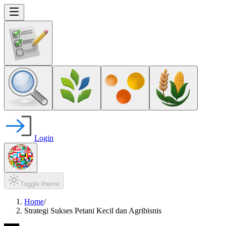
Login
Toggle theme
Home
/
Strategi Sukses Petani Kecil dan Agribisnis