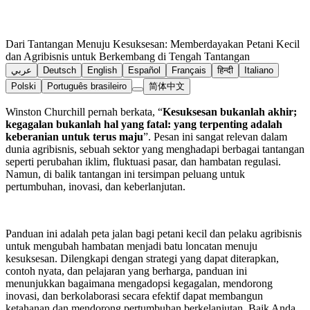
Dari Tantangan Menuju Kesuksesan: Memberdayakan Petani Kecil
dan Agribisnis untuk Berkembang di Tengah Tantangan
عربي
Deutsch
English
Español
Français
हिन्दी
Italiano
Polski
Português brasileiro
简体中文
Winston Churchill pernah berkata, “
Kesuksesan bukanlah akhir;
kegagalan bukanlah hal yang fatal: yang terpenting adalah
keberanian untuk terus maju
”. Pesan ini sangat relevan dalam
dunia agribisnis, sebuah sektor yang menghadapi berbagai tantangan
seperti perubahan iklim, fluktuasi pasar, dan hambatan regulasi.
Namun, di balik tantangan ini tersimpan peluang untuk
pertumbuhan, inovasi, dan keberlanjutan.
Panduan ini adalah peta jalan bagi petani kecil dan pelaku agribisnis
untuk mengubah hambatan menjadi batu loncatan menuju
kesuksesan. Dilengkapi dengan strategi yang dapat diterapkan,
contoh nyata, dan pelajaran yang berharga, panduan ini
menunjukkan bagaimana mengadopsi kegagalan, mendorong
inovasi, dan berkolaborasi secara efektif dapat membangun
ketahanan dan mendorong pertumbuhan berkelanjutan. Baik Anda