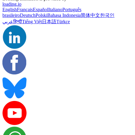
loading.io
English
Français
Español
Italiano
Português
brasileiro
Deutsch
Polski
Bahasa Indonesia
简体中文
한국인
عربي
हिन्दी
Tiếng Việt
日本語
Türkçe