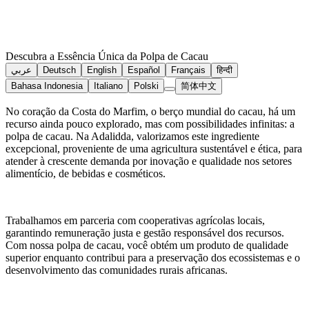
Descubra a Essência Única da Polpa de Cacau
عربي
Deutsch
English
Español
Français
हिन्दी
Bahasa Indonesia
Italiano
Polski
简体中文
No coração da Costa do Marfim, o berço mundial do cacau, há um
recurso ainda pouco explorado, mas com possibilidades infinitas: a
polpa de cacau. Na Adalidda, valorizamos este ingrediente
excepcional, proveniente de uma agricultura sustentável e ética, para
atender à crescente demanda por inovação e qualidade nos setores
alimentício, de bebidas e cosméticos.
Trabalhamos em parceria com cooperativas agrícolas locais,
garantindo remuneração justa e gestão responsável dos recursos.
Com nossa polpa de cacau, você obtém um produto de qualidade
superior enquanto contribui para a preservação dos ecossistemas e o
desenvolvimento das comunidades rurais africanas.