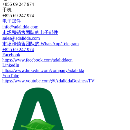
+855 69 247 974
手机
+855 69 247 974
电子邮件
info@adalidda.com
市场和销售团队的电子邮件
sales@adalidda.com
市场和销售团队的 WhatsApp/Telegram
+855 69 247 974
Facebook
https://www.facebook.com/adaliddaen
LinkedIn
https://www.linkedin.com/company/adalidda
YouTube
https://www.youtube.com/@AdaliddaBusinessTV