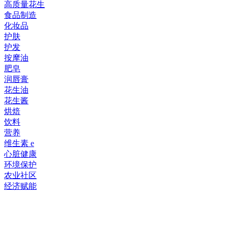
高质量花生
食品制造
化妆品
护肤
护发
按摩油
肥皂
润唇膏
花生油
花生酱
烘焙
饮料
营养
维生素 e
心脏健康
环境保护
农业社区
经济赋能