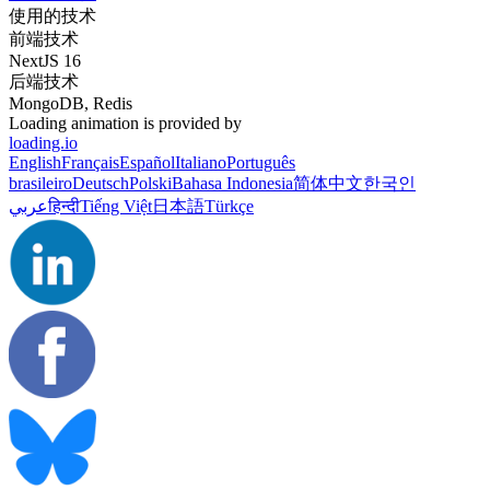
使用的技术
前端技术
NextJS 16
后端技术
MongoDB, Redis
Loading animation is provided by
loading.io
English
Français
Español
Italiano
Português
brasileiro
Deutsch
Polski
Bahasa Indonesia
简体中文
한국인
عربي
हिन्दी
Tiếng Việt
日本語
Türkçe