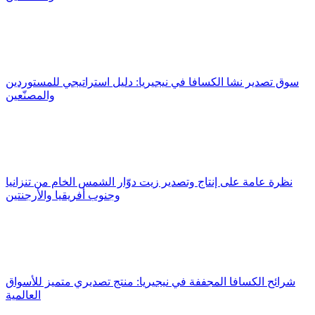
سوق تصدير نشا الكسافا في نيجيريا: دليل استراتيجي للمستوردين
والمصنّعين
نظرة عامة على إنتاج وتصدير زيت دوّار الشمس الخام من تنزانيا
وجنوب أفريقيا والأرجنتين
شرائح الكسافا المجففة في نيجيريا: منتج تصديري متميز للأسواق
العالمية