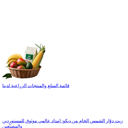
قائمة السلع والمنتجات الزراعية لدينا
زيت دوّار الشمس الخام من ديكو: إمداد عالمي موثوق للمستوردين
والمصنّعين