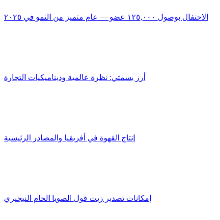
الاحتفال بوصول ١٢٥,٠٠٠ عضو — عام متميز من النمو في ٢٠٢٥
أرز بسمتي: نظرة عالمية وديناميكيات التجارة
إنتاج القهوة في أفريقيا والمصادر الرئيسية
إمكانات تصدير زيت فول الصويا الخام النيجيري