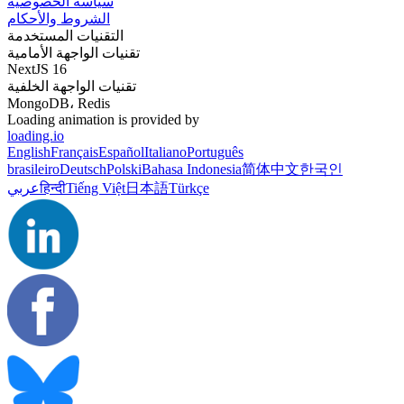
سياسة الخصوصية
الشروط والأحكام
التقنيات المستخدمة
تقنيات الواجهة الأمامية
NextJS 16
تقنيات الواجهة الخلفية
MongoDB، Redis
Loading animation is provided by
loading.io
English
Français
Español
Italiano
Português
brasileiro
Deutsch
Polski
Bahasa Indonesia
简体中文
한국인
Türkçe
日本語
Tiếng Việt
हिन्दी
عربي