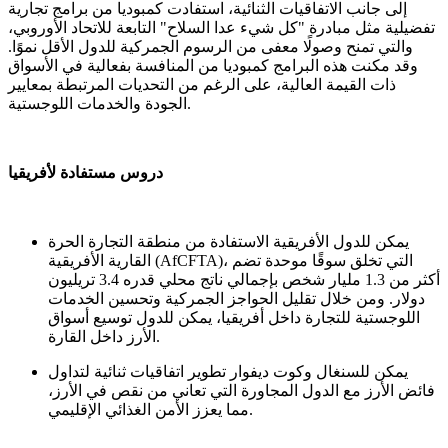
إلى جانب الاتفاقيات الثنائية، استفادت كمبوديا من برامج تجارية
تفضيلية مثل مبادرة "كل شيء عدا السلاح" التابعة للاتحاد الأوروبي،
والتي تمنح وصولًا معفى من الرسوم الجمركية للدول الأقل نموًا.
وقد مكنت هذه البرامج كمبوديا من المنافسة بفعالية في الأسواق
ذات القيمة العالية، على الرغم من التحديات المرتبطة بمعايير
الجودة والخدمات اللوجستية.
دروس مستفادة لأفريقيا
يمكن للدول الأفريقية الاستفادة من منطقة التجارة الحرة
القارية الأفريقية (AfCFTA)، التي تخلق سوقًا موحدة تضم
أكثر من 1.3 مليار شخص بإجمالي ناتج محلي قدره 3.4 تريليون
دولار. ومن خلال تقليل الحواجز الجمركية وتحسين الخدمات
اللوجستية للتجارة داخل أفريقيا، يمكن للدول توسيع أسواق
الأرز داخل القارة.
يمكن للسنغال وكوت ديفوار تطوير اتفاقيات ثنائية لتداول
فائض الأرز مع الدول المجاورة التي تعاني من نقص في الأرز،
مما يعزز الأمن الغذائي الإقليمي.