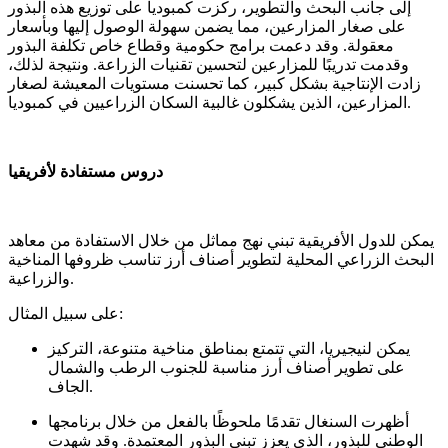
إلى جانب البحث والتطوير، ركزت كمبوديا على توزيع هذه البذور
على صغار المزارعين، مما يضمن سهولة الوصول إليها وبأسعار
معقولة. وقد دعمت برامج حكومية وقطاع خاص تكلفة البذور
وقدمت تدريبًا للمزارعين لتحسين تقنيات الزراعة. ونتيجة لذلك،
زادت الإنتاجية بشكل كبير، كما تحسنت مستويات المعيشة لصغار
المزارعين، الذين يشكلون غالبية السكان الزراعيين في كمبوديا.
دروس مستفادة لأفريقيا
يمكن للدول الأفريقية تبني نهج مماثل من خلال الاستفادة من معاهد
البحث الزراعي المحلية لتطوير أصناف أرز تناسب ظروفها المناخية
والزراعية.
على سبيل المثال:
يمكن لنيجيريا، التي تتمتع بمناطق مناخية متنوعة، التركيز
على تطوير أصناف أرز مناسبة للجنوب الرطب والشمال
الجاف.
أظهرت السنغال تقدمًا ملحوظًا بالفعل من خلال برنامجها
الوطني للبذور، الذي يعزز تبني البذور المعتمدة. وقد شهدت