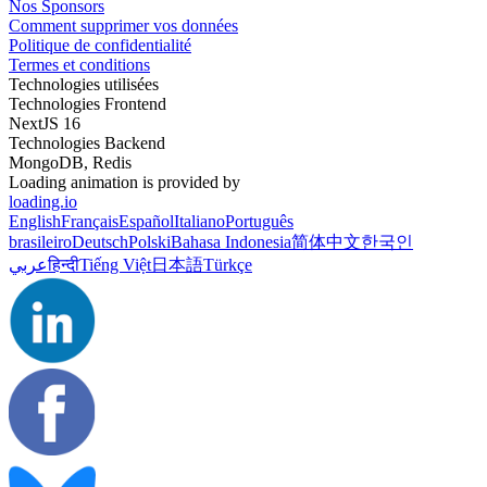
Nos Sponsors
Comment supprimer vos données
Politique de confidentialité
Termes et conditions
Technologies utilisées
Technologies Frontend
NextJS 16
Technologies Backend
MongoDB, Redis
Loading animation is provided by
loading.io
English
Français
Español
Italiano
Português
brasileiro
Deutsch
Polski
Bahasa Indonesia
简体中文
한국인
عربي
हिन्दी
Tiếng Việt
日本語
Türkçe