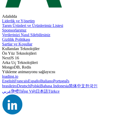
Adalidda
Liderlik ve Yönetim
Tarım Ürünleri ve Ürünlerimiz Listesi
Sponsorlarımız
Verilerinizi Nasıl Silebilirsiniz
Gizlilik Politikası
Şartlar ve Koşullar
Kullanılan Teknolojiler
Ön Yüz Teknolojileri
NextJS 16
Arka Uç Teknolojileri
MongoDB, Redis
Yükleme animasyonu sağlayıcısı
loading.io
English
Français
Español
Italiano
Português
brasileiro
Deutsch
Polski
Bahasa Indonesia
简体中文
한국인
عربي
हिन्दी
Tiếng Việt
日本語
Türkçe