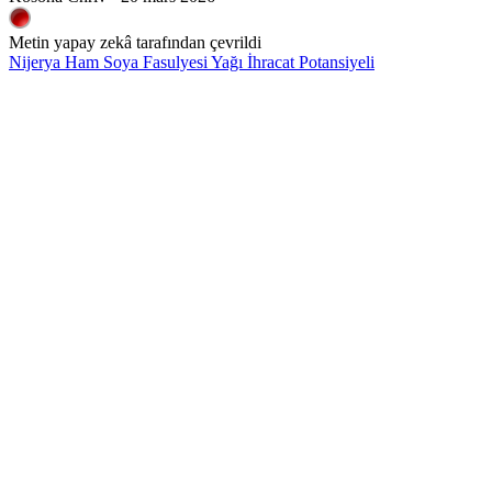
Metin yapay zekâ tarafından çevrildi
Nijerya Ham Soya Fasulyesi Yağı İhracat Potansiyeli