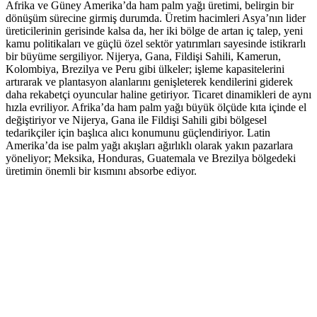
Afrika ve Güney Amerika’da ham palm yağı üretimi, belirgin bir
dönüşüm sürecine girmiş durumda. Üretim hacimleri Asya’nın lider
üreticilerinin gerisinde kalsa da, her iki bölge de artan iç talep, yeni
kamu politikaları ve güçlü özel sektör yatırımları sayesinde istikrarlı
bir büyüme sergiliyor. Nijerya, Gana, Fildişi Sahili, Kamerun,
Kolombiya, Brezilya ve Peru gibi ülkeler; işleme kapasitelerini
artırarak ve plantasyon alanlarını genişleterek kendilerini giderek
daha rekabetçi oyuncular haline getiriyor. Ticaret dinamikleri de aynı
hızla evriliyor. Afrika’da ham palm yağı büyük ölçüde kıta içinde el
değiştiriyor ve Nijerya, Gana ile Fildişi Sahili gibi bölgesel
tedarikçiler için başlıca alıcı konumunu güçlendiriyor. Latin
Amerika’da ise palm yağı akışları ağırlıklı olarak yakın pazarlara
yöneliyor; Meksika, Honduras, Guatemala ve Brezilya bölgedeki
üretimin önemli bir kısmını absorbe ediyor.