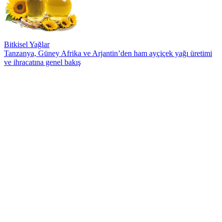
Bitkisel Yağlar
Tanzanya, Güney Afrika ve Arjantin’den ham ayçiçek yağı üretimi
ve ihracatına genel bakış