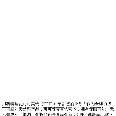
用科特迪瓦可可荚壳（CPHs）革新您的业务！作为全球顶级
可可豆的天然副产品，可可荚壳富含营养，拥有无限可能。无
论是农业、能源、化妆品还是食品创新，CPHs 都是满足您业