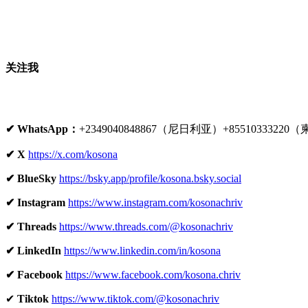
关注我
✔ WhatsApp：
+2349040848867（尼日利亚）+8551033322
✔ X 
https://x.com/kosona
✔ BlueSky 
https://bsky.app/profile/kosona.bsky.social
✔ Instagram 
https://www.instagram.com/kosonachriv
✔ Threads 
https://www.threads.com/@kosonachriv
✔ LinkedIn 
https://www.linkedin.com/in/kosona
✔ Facebook 
https://www.facebook.com/kosona.chriv
✔ 
Tiktok 
https://www.tiktok.com/@kosonachriv