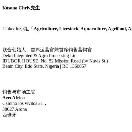
Kosona Chriv先生
LinkedIn小组「
Agriculture, Livestock, Aquaculture, Agrifood
联合创始人、首席运营官兼首席销售营销官
Deko Integrated & Agro Processing Ltd
IDUBOR HOUSE, No. 52 Mission Road (by Navis St.)
Benin City, Edo State, Nigeria | RC 1360057
销售与市场主管
AvecAfrica
Camino los vivitos 21，
38627 Arona
西班牙