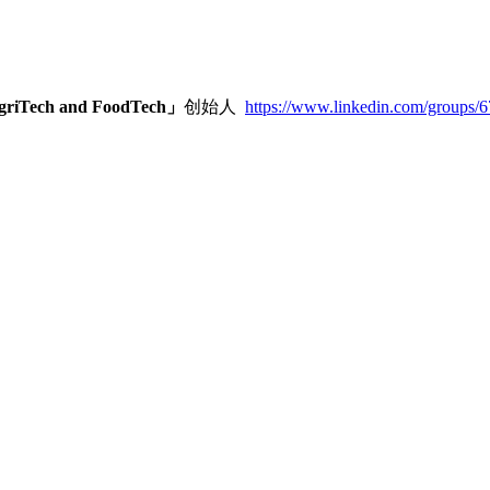
, AgriTech and FoodTech」
创始人  
https://www.linkedin.com/groups/