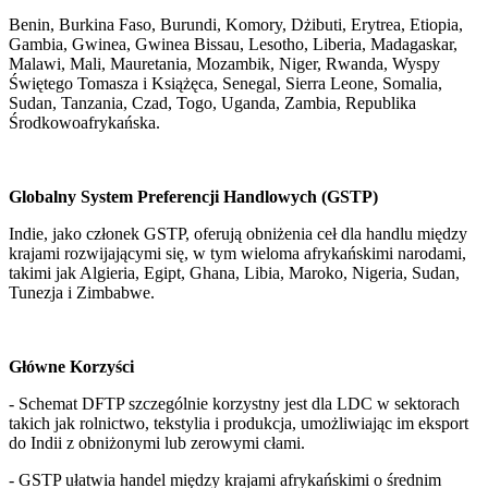
Benin, Burkina Faso, Burundi, Komory, Dżibuti, Erytrea, Etiopia, 
Gambia, Gwinea, Gwinea Bissau, Lesotho, Liberia, Madagaskar, 
Malawi, Mali, Mauretania, Mozambik, Niger, Rwanda, Wyspy 
Świętego Tomasza i Książęca, Senegal, Sierra Leone, Somalia, 
Sudan, Tanzania, Czad, Togo, Uganda, Zambia, Republika 
Środkowoafrykańska.
Globalny System Preferencji Handlowych (GSTP)
Indie, jako członek GSTP, oferują obniżenia ceł dla handlu między 
krajami rozwijającymi się, w tym wieloma afrykańskimi narodami, 
takimi jak Algieria, Egipt, Ghana, Libia, Maroko, Nigeria, Sudan, 
Tunezja i Zimbabwe.
Główne Korzyści
- Schemat DFTP szczególnie korzystny jest dla LDC w sektorach 
takich jak rolnictwo, tekstylia i produkcja, umożliwiając im eksport 
do Indii z obniżonymi lub zerowymi cłami.
- GSTP ułatwia handel między krajami afrykańskimi o średnim 