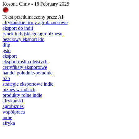
Kosona Chriv - 16 February 2025
Tekst przetłumaczony przez AI
afrykańskie firmy agrobiznesowe
eksport do indii
rynek indyjskiego agrobiznesu
bezcłowy eksport ldc
dftp
gstp
eksport
eksport roślin oleistych
certyfikaty eksportowe
handel południe-południe
b2b
strategie eksportowe indie
biznes w indiach
produkty rolne indie
afrykański
agrobiznes
współpraca
indie
afryka