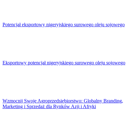
Potencjał eksportowy nigeryjskiego surowego oleju sojowego
Eksportowy potencjał nigeryjskiego surowego oleju sojowego
Wzmocnij Swoje Agroprzedsiębiorstwo: Globalny Branding,
Marketing i Sprzedaż dla Rynków Azji i Afryki