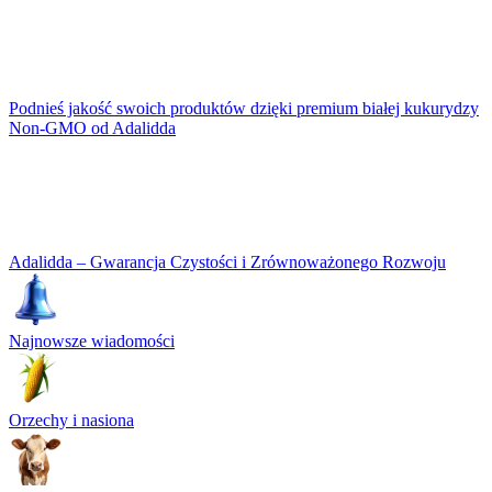
Podnieś jakość swoich produktów dzięki premium białej kukurydzy
Non-GMO od Adalidda
Adalidda – Gwarancja Czystości i Zrównoważonego Rozwoju
Najnowsze wiadomości
Orzechy i nasiona