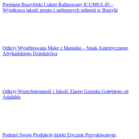
Premium Brazylijski Cukier Rafinowany ICUMSA 45 –
Wyjątkowa jakość prosto z najlepszych rafinerii w Brazylii
Odkryj Wyrafinowaną Mąkę z Manioku – Smak Autentycznego
Afrykańskiego Dziedzictwa
Odkryj Wszechstronność i Jakość Ziaren Groszku Gołębiego od
Adalidda
Podnieś Swoją Produkcję dzięki Etycznie Pozyskiwanym,