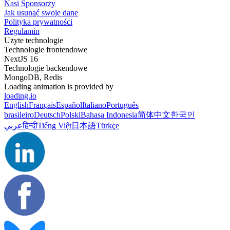
Nasi Sponsorzy
Jak usunąć swoje dane
Polityka prywatności
Regulamin
Użyte technologie
Technologie frontendowe
NextJS 16
Technologie backendowe
MongoDB, Redis
Loading animation is provided by
loading.io
English
Français
Español
Italiano
Português
brasileiro
Deutsch
Polski
Bahasa Indonesia
简体中文
한국인
عربي
हिन्दी
Tiếng Việt
日本語
Türkçe