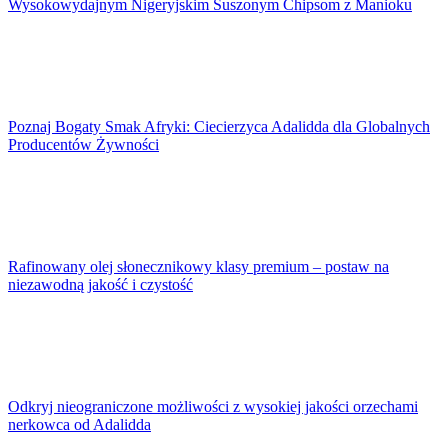
Wysokowydajnym Nigeryjskim Suszonym Chipsom z Manioku
Poznaj Bogaty Smak Afryki: Ciecierzyca Adalidda dla Globalnych
Producentów Żywności
Rafinowany olej słonecznikowy klasy premium – postaw na
niezawodną jakość i czystość
Odkryj nieograniczone możliwości z wysokiej jakości orzechami
nerkowca od Adalidda