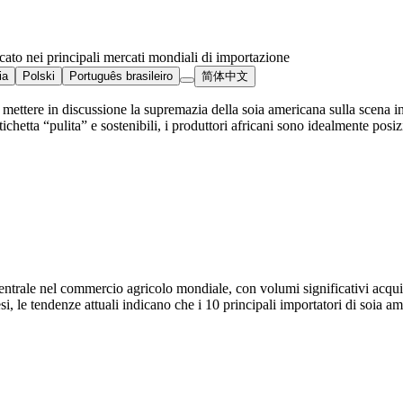
cato nei principali mercati mondiali di importazione
ia
Polski
Português brasileiro
简体中文
 mettere in discussione la supremazia della soia americana sulla scena i
ta “pulita” e sostenibili, i produttori africani sono idealmente posizion
centrale nel commercio agricolo mondiale, con volumi significativi acq
si, le tendenze attuali indicano che i 10 principali importatori di soia a